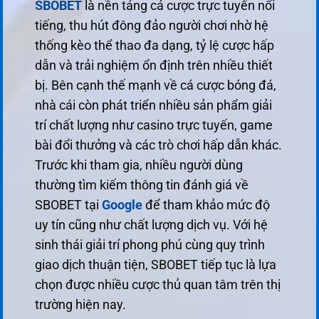
SBOBET
là nền tảng cá cược trực tuyến nổi
tiếng, thu hút đông đảo người chơi nhờ hệ
thống kèo thể thao đa dạng, tỷ lệ cược hấp
dẫn và trải nghiệm ổn định trên nhiều thiết
bị. Bên cạnh thế mạnh về cá cược bóng đá,
nhà cái còn phát triển nhiều sản phẩm giải
trí chất lượng như casino trực tuyến, game
bài đổi thưởng và các trò chơi hấp dẫn khác.
Trước khi tham gia, nhiều người dùng
thường tìm kiếm thông tin đánh giá về
SBOBET tại
Google
để tham khảo mức độ
uy tín cũng như chất lượng dịch vụ. Với hệ
sinh thái giải trí phong phú cùng quy trình
giao dịch thuận tiện, SBOBET tiếp tục là lựa
chọn được nhiều cược thủ quan tâm trên thị
trường hiện nay.