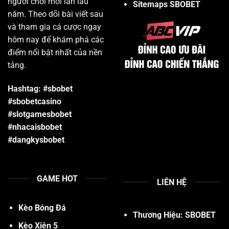
người chơi mới lẫn lâu
Sitemaps SBOBET
năm. Theo dõi bài viết sau
và tham gia cá cược ngay
hôm nay để khám phá các
điểm nổi bật nhất của nền
tảng.
Hashtag: #sbobet
#sbobetcasino
#slotgamesbobet
#nhacaisbobet
#dangkysbobet
GAME HOT
LIÊN HỆ
Kèo Bóng Đá
Thương Hiệu:
SBOBET
Kèo Xiên 5