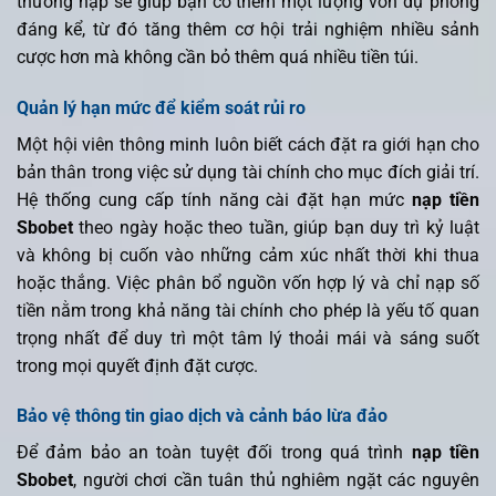
thưởng nạp sẽ giúp bạn có thêm một lượng vốn dự phòng
đáng kể, từ đó tăng thêm cơ hội trải nghiệm nhiều sảnh
cược hơn mà không cần bỏ thêm quá nhiều tiền túi.
Quản lý hạn mức để kiểm soát rủi ro
Một hội viên thông minh luôn biết cách đặt ra giới hạn cho
bản thân trong việc sử dụng tài chính cho mục đích giải trí.
Hệ thống cung cấp tính năng cài đặt hạn mức
nạp tiền
Sbobet
theo ngày hoặc theo tuần, giúp bạn duy trì kỷ luật
và không bị cuốn vào những cảm xúc nhất thời khi thua
hoặc thắng. Việc phân bổ nguồn vốn hợp lý và chỉ nạp số
tiền nằm trong khả năng tài chính cho phép là yếu tố quan
trọng nhất để duy trì một tâm lý thoải mái và sáng suốt
trong mọi quyết định đặt cược.
Bảo vệ thông tin giao dịch và cảnh báo lừa đảo
Để đảm bảo an toàn tuyệt đối trong quá trình
nạp tiền
Sbobet
, người chơi cần tuân thủ nghiêm ngặt các nguyên