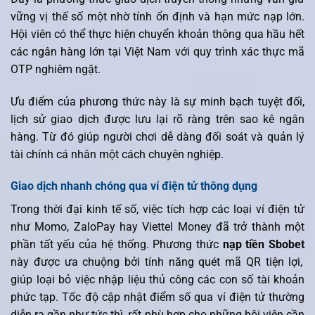
vững vị thế số một nhờ tính ổn định và hạn mức nạp lớn.
Hội viên có thể thực hiện chuyển khoản thông qua hầu hết
các ngân hàng lớn tại Việt Nam với quy trình xác thực mã
OTP nghiêm ngặt.
Ưu điểm của phương thức này là sự minh bạch tuyệt đối,
lịch sử giao dịch được lưu lại rõ ràng trên sao kê ngân
hàng. Từ đó giúp người chơi dễ dàng đối soát và quản lý
tài chính cá nhân một cách chuyên nghiệp.
Giao dịch nhanh chóng qua ví điện tử thông dụng
Trong thời đại kinh tế số, việc tích hợp các loại ví điện tử
như Momo, ZaloPay hay Viettel Money đã trở thành một
phần tất yếu của hệ thống. Phương thức
nạp tiền Sbobet
này được ưa chuộng bởi tính năng quét mã QR tiện lợi,
giúp loại bỏ việc nhập liệu thủ công các con số tài khoản
phức tạp. Tốc độ cập nhật điểm số qua ví điện tử thường
diễn ra gần như tức thì, rất phù hợp cho những hội viên cần