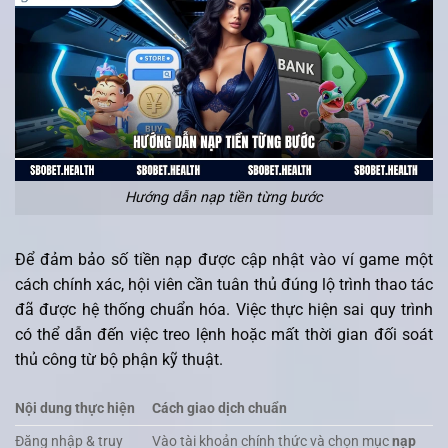
Hướng dẫn nạp tiền từng bước
Để đảm bảo số tiền nạp được cập nhật vào ví game một
cách chính xác, hội viên cần tuân thủ đúng lộ trình thao tác
đã được hệ thống chuẩn hóa. Việc thực hiện sai quy trình
có thể dẫn đến việc treo lệnh hoặc mất thời gian đối soát
thủ công từ bộ phận kỹ thuật.
Nội dung thực hiện
Cách giao dịch chuẩn
Đăng nhập & truy
Vào tài khoản chính thức và chọn mục
nạp