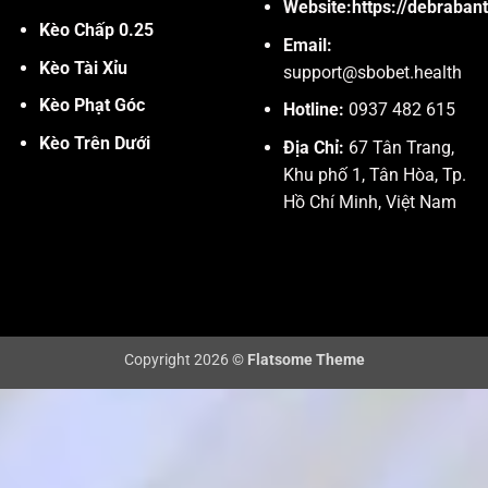
Website:
https://debraban
Kèo Chấp 0.25
Email:
Kèo Tài Xỉu
support@sbobet.health
Kèo Phạt Góc
Hotline:
0937 482 615
Kèo Trên Dưới
Địa Chỉ:
67 Tân Trang,
Khu phố 1, Tân Hòa, Tp.
Hồ Chí Minh, Việt Nam
Copyright 2026 ©
Flatsome Theme