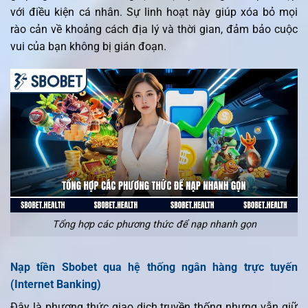
với điều kiện cá nhân. Sự linh hoạt này giúp xóa bỏ mọi
rào cản về khoảng cách địa lý và thời gian, đảm bảo cuộc
vui của bạn không bị gián đoạn.
Tổng hợp các phương thức để nạp nhanh gọn
Nạp tiền Sbobet qua hệ thống ngân hàng trực tuyến
(Internet Banking)
Đây là phương thức giao dịch truyền thống nhưng vẫn giữ