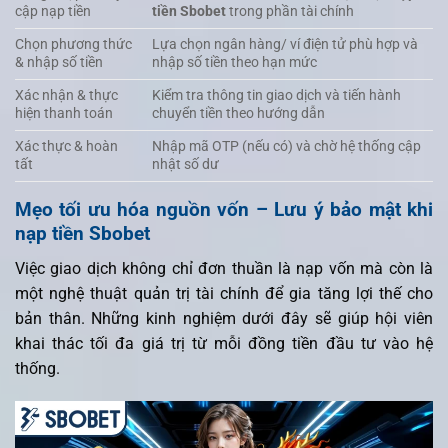
cập nạp tiền
tiền Sbobet
trong phần tài chính
Chọn phương thức
Lựa chọn ngân hàng/ ví điện tử phù hợp và
& nhập số tiền
nhập số tiền theo hạn mức
Xác nhận & thực
Kiểm tra thông tin giao dịch và tiến hành
hiện thanh toán
chuyển tiền theo hướng dẫn
Xác thực & hoàn
Nhập mã OTP (nếu có) và chờ hệ thống cập
tất
nhật số dư
Mẹo tối ưu hóa nguồn vốn – Lưu ý bảo mật khi
nạp tiền Sbobet
Việc giao dịch không chỉ đơn thuần là nạp vốn mà còn là
một nghệ thuật quản trị tài chính để gia tăng lợi thế cho
bản thân. Những kinh nghiệm dưới đây sẽ giúp hội viên
khai thác tối đa giá trị từ mỗi đồng tiền đầu tư vào hệ
thống.