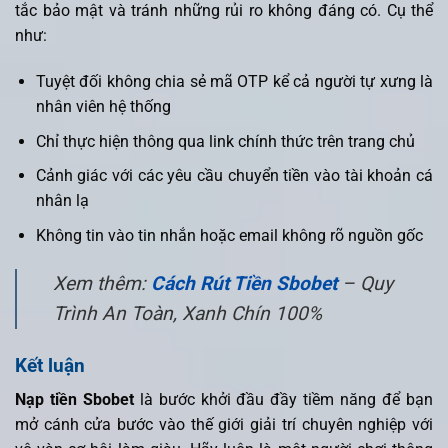
tắc bảo mật và tránh những rủi ro không đáng có. Cụ thể
như:
Tuyệt đối không chia sẻ mã OTP kể cả người tự xưng là
nhân viên hệ thống
Chỉ thực hiện thông qua link chính thức trên trang chủ
Cảnh giác với các yêu cầu chuyển tiền vào tài khoản cá
nhân lạ
Không tin vào tin nhắn hoặc email không rõ nguồn gốc
Xem thêm:
Cách Rút Tiền Sbobet
– Quy
Trình An Toàn, Xanh Chín 100%
Kết luận
Nạp tiền Sbobet
là bước khởi đầu đầy tiềm năng để bạn
mở cánh cửa bước vào thế giới giải trí chuyên nghiệp với