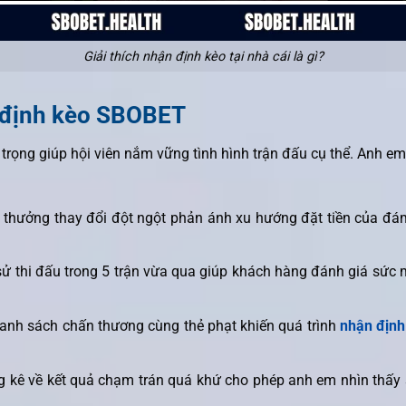
Giải thích nhận định kèo tại nhà cái là gì?
 định kèo SBOBET
 trọng giúp hội viên nắm vững tình hình trận đấu cụ thể. Anh em
iền thưởng thay đổi đột ngột phản ánh xu hướng đặt tiền của đ
sử thi đấu trong 5 trận vừa qua giúp khách hàng đánh giá sức
Danh sách chấn thương cùng thẻ phạt khiến quá trình
nhận định
ng kê về kết quả chạm trán quá khứ cho phép anh em nhìn thấy s