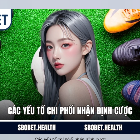
Các yếu tố chi phối nhận định cược