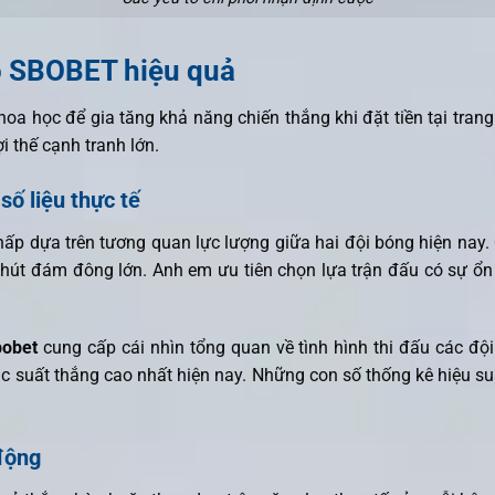
o SBOBET hiệu quả
oa học để gia tăng khả năng chiến thắng khi đặt tiền tại tra
i thế cạnh tranh lớn.
số liệu thực tế
hấp dựa trên tương quan lực lượng giữa hai đội bóng hiện nay.
thu hút đám đông lớn. Anh em ưu tiên chọn lựa trận đấu có sự
bobet
cung cấp cái nhìn tổng quan về tình hình thi đấu các đội
c suất thắng cao nhất hiện nay. Những con số thống kê hiệu s
 động