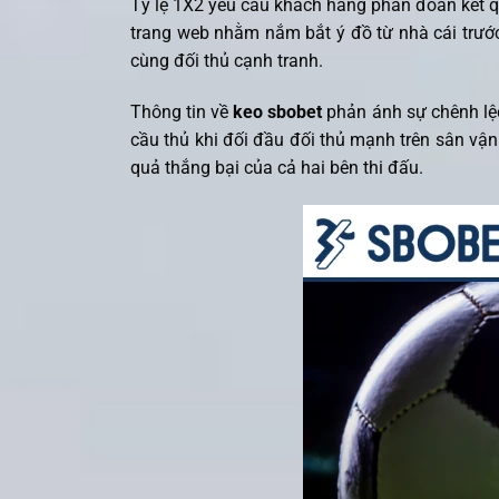
Tỷ lệ 1X2 yêu cầu khách hàng phán đoán kết q
trang web nhằm nắm bắt ý đồ từ nhà cái trước
cùng đối thủ cạnh tranh.
Thông tin về
keo sbobet
phản ánh sự chênh lệc
cầu thủ khi đối đầu đối thủ mạnh trên sân vậ
quả thắng bại của cả hai bên thi đấu.