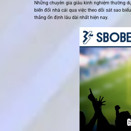
Những chuyên gia giàu kinh nghiệm thường dựa
biến đổi nhà cái qua việc theo dõi sát sao bi
thắng ổn định lâu dài nhất hiện nay.