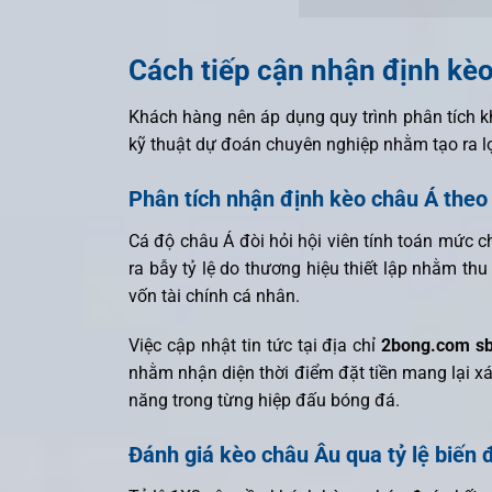
Cách tiếp cận nhận định kè
Khách hàng nên áp dụng quy trình phân tích kh
kỹ thuật dự đoán chuyên nghiệp nhằm tạo ra lợ
Phân tích nhận định kèo châu Á theo 
Cá độ châu Á đòi hỏi hội viên tính toán mức c
ra bẫy tỷ lệ do thương hiệu thiết lập nhằm 
vốn tài chính cá nhân.
Việc cập nhật tin tức tại địa chỉ
2bong.com s
nhằm nhận diện thời điểm đặt tiền mang lại xá
năng trong từng hiệp đấu bóng đá.
Đánh giá kèo châu Âu qua tỷ lệ biến