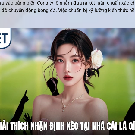
 vào bảng biến động tỷ lệ nhằm đưa ra kết luận chuẩn xác ch
ểu đồ chuyển động bóng đá. Việc chuẩn bị kỹ lưỡng kiến thức n