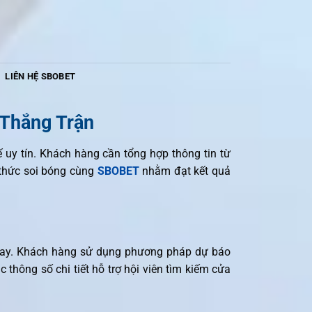
LIÊN HỆ SBOBET
Thắng Trận
 uy tín. Khách hàng cần tổng hợp thông tin từ
 thức soi bóng cùng
SBOBET
nhằm đạt kết quả
n nay. Khách hàng sử dụng phương pháp dự báo
thông số chi tiết hỗ trợ hội viên tìm kiếm cửa