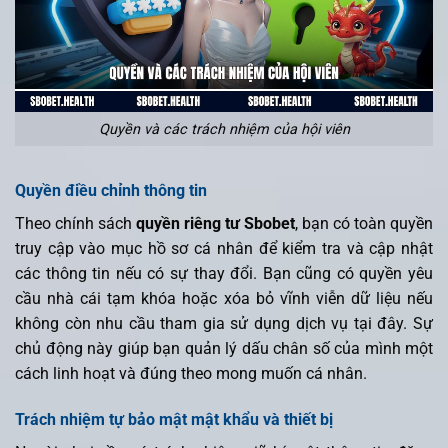
Quyền và các trách nhiệm của hội viên
Quyền điều chỉnh thông tin
Theo chính sách
quyền riêng tư Sbobet
, bạn có toàn quyền
truy cập vào mục hồ sơ cá nhân để kiểm tra và cập nhật
các thông tin nếu có sự thay đổi. Bạn cũng có quyền yêu
cầu nhà cái tạm khóa hoặc xóa bỏ vĩnh viễn dữ liệu nếu
không còn nhu cầu tham gia sử dụng dịch vụ tại đây. Sự
chủ động này giúp bạn quản lý dấu chân số của mình một
cách linh hoạt và đúng theo mong muốn cá nhân.
Trách nhiệm tự bảo mật mật khẩu và thiết bị