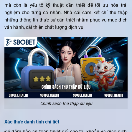
mà còn là yếu tố kỹ thuật cần thiết để tối ưu hóa trải
nghiệm cho từng cá nhân. Nhà cái cam kết chỉ thu thập
những thông tin thực sự cần thiết nhằm phục vụ mục đích
vận hành, cải thiện chất lượng dịch vụ.
Chính sách thu thập dữ liệu
Xác thực danh tính chi tiết
Để đảm bảo an toàn tuyệt đối cho tài khoản và giao dịch,