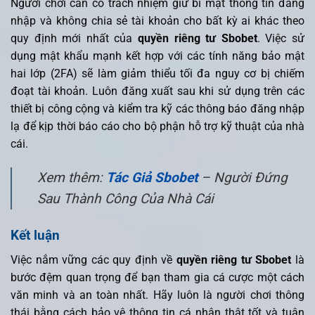
Người chơi cần có trách nhiệm giữ bí mật thông tin đăng
nhập và không chia sẻ tài khoản cho bất kỳ ai khác theo
quy định mới nhất của
quyền riêng tư Sbobet
. Việc sử
dụng mật khẩu mạnh kết hợp với các tính năng bảo mật
hai lớp (2FA) sẽ làm giảm thiểu tối đa nguy cơ bị chiếm
đoạt tài khoản. Luôn đăng xuất sau khi sử dụng trên các
thiết bị công cộng và kiểm tra kỹ các thông báo đăng nhập
lạ để kịp thời báo cáo cho bộ phận hỗ trợ kỹ thuật của nhà
cái.
Xem thêm:
Tác Giả Sbobet
– Người Đứng
Sau Thành Công Của Nhà Cái
Kết luận
Việc nắm vững các quy định về
quyền riêng tư Sbobet
là
bước đệm quan trọng để bạn tham gia cá cược một cách
văn minh và an toàn nhất. Hãy luôn là người chơi thông
thái bằng cách bảo vệ thông tin cá nhân thật tốt và tuân