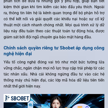
phân tích để đưa ra những gợi ý phù hợp, giúp bạn tiết
kiệm thời gian khi tìm kiếm các kèo đấu yêu thích. Ngoài
ra, thông tin liên hệ là kênh quan trọng để bộ phận hỗ trợ
có thể kết nối và giải quyết các khiếu nại hoặc sự cố kỹ
thuật một cách nhanh chóng nhất. Mọi quá trình xử lý dữ
liệu này đều tuân theo các thuật toán tự động hóa, được
giám sát bởi đội ngũ chuyên gia bảo mật hàng đầu.
Chính sách quyền riêng tư Sbobet áp dụng công
nghệ hiện đại
Yếu tố công nghệ đóng vai trò như một bức tường lửa
vững chắc, ngăn chặn mọi nỗ lực truy cập trái phép từ các
tác nhân xấu. Nhà cái không ngừng đầu tư vào các hệ
thống máy chủ hiện đại, các lớp mã hóa dữ liệu tiên tiến
nhất thế giới hiện nay.