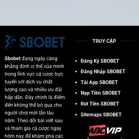
TRUY CẬP
Sbobet
đang ngày càng
Đăng Ký SBOBET
khẳng định vị thế của mình
Đăng Nhập SBOBET
trong lĩnh vực cá cược trực
tuyến với dịch vụ chất
Tải App SBOBET
lượng cao và nhiều ưu đãi
Nạp Tiền SBOBET
hấp dẫn. Đây chính là điểm
Rút Tiền SBOBET
đến không thể bỏ qua cho
người chơi mới lẫn lâu
Sitemaps SBOBET
năm. Theo dõi bài viết sau
và tham gia cá cược ngay
hôm nay để khám phá các