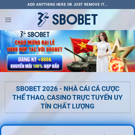
Bỏ
ADD ANYTHING HERE OR JUST REMOVE IT...
qua
nội
dung
SBOBET 2026 - NHÀ CÁI CÁ CƯỢC
THỂ THAO, CASINO TRỰC TUYẾN UY
TÍN CHẤT LƯỢNG