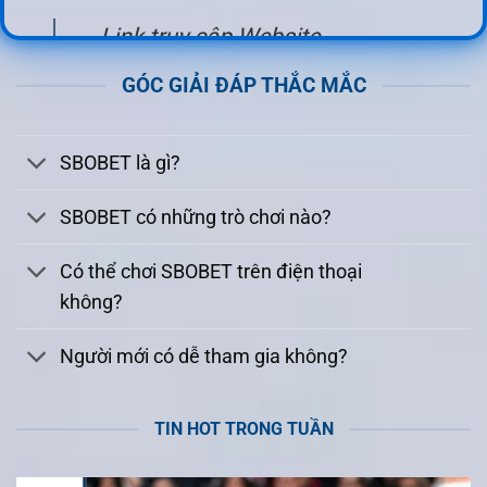
Link truy cập Website
SBOBET.COM :
GÓC GIẢI ĐÁP THẮC MẮC
https://debrabantsewerkhond.nl/
Đăng Ký Nhận Ngay 888k
SBOBET là gì?
SBOBET có những trò chơi nào?
Có thể chơi SBOBET trên điện thoại
không?
Người mới có dễ tham gia không?
TIN HOT TRONG TUẦN