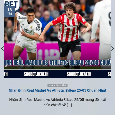
18
Th5
NHẬN ĐỊNH KÈO
Nhận Định Real Madrid Vs Athletic Bilbao 25/05 Chuẩn Nhất
Nhận định Real Madrid vs Athletic Bilbao 25/05 mang đến cái
nhìn chi tiết về [...]