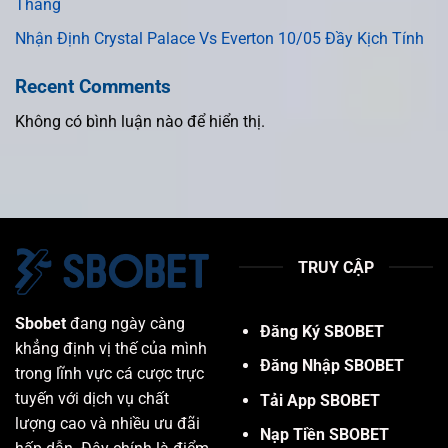
Thẳng
Nhận Định Crystal Palace Vs Everton 10/05 Đầy Kịch Tính
Recent Comments
Không có bình luận nào để hiển thị.
TRUY CẬP
Sbobet
đang ngày càng
Đăng Ký SBOBET
khẳng định vị thế của mình
Đăng Nhập SBOBET
trong lĩnh vực cá cược trực
tuyến với dịch vụ chất
Tải App SBOBET
lượng cao và nhiều ưu đãi
Nạp Tiền SBOBET