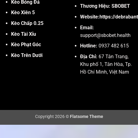
Kèo Bóng Đá
Thương Hiệu:
SBOBET
Kèo Xiên 5
Website:
https://debraban
Kèo Chấp 0.25
Email:
Kèo Tài Xỉu
support@sbobet.health
Kèo Phạt Góc
Hotline:
0937 482 615
Kèo Trên Dưới
Địa Chỉ:
67 Tân Trang,
Khu phố 1, Tân Hòa, Tp.
Hồ Chí Minh, Việt Nam
Copyright 2026 ©
Flatsome Theme