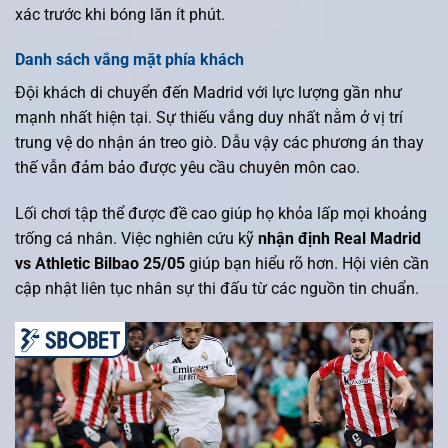
xác trước khi bóng lăn ít phút.
Danh sách vắng mặt phía khách
Đội khách di chuyển đến Madrid với lực lượng gần như
mạnh nhất hiện tại. Sự thiếu vắng duy nhất nằm ở vị trí
trung vệ do nhận án treo giò. Dẫu vậy các phương án thay
thế vẫn đảm bảo được yêu cầu chuyên môn cao.
Lối chơi tập thể được đề cao giúp họ khỏa lấp mọi khoảng
trống cá nhân. Việc nghiên cứu kỹ
nhận định Real Madrid
vs Athletic Bilbao 25/05
giúp bạn hiểu rõ hơn. Hội viên cần
cập nhật liên tục nhân sự thi đấu từ các nguồn tin chuẩn.