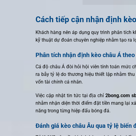
Cách tiếp cận nhận định kè
Khách hàng nên áp dụng quy trình phân tích kh
kỹ thuật dự đoán chuyên nghiệp nhằm tạo ra lợ
Phân tích nhận định kèo châu Á theo 
Cá độ châu Á đòi hỏi hội viên tính toán mức c
ra bẫy tỷ lệ do thương hiệu thiết lập nhằm 
vốn tài chính cá nhân.
Việc cập nhật tin tức tại địa chỉ
2bong.com s
nhằm nhận diện thời điểm đặt tiền mang lại xá
năng trong từng hiệp đấu bóng đá.
Đánh giá kèo châu Âu qua tỷ lệ biến