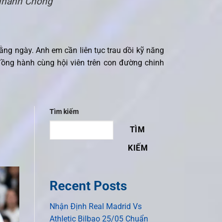
Nhanh Chóng
g ngày. Anh em cần liên tục trau dồi kỹ năng
ồng hành cùng hội viên trên con đường chinh
Tìm kiếm
TÌM
KIẾM
Recent Posts
Nhận Định Real Madrid Vs
Athletic Bilbao 25/05 Chuẩn