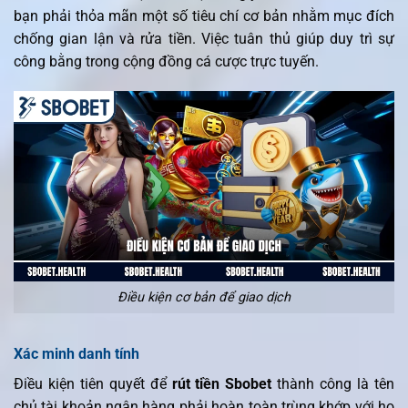
bạn phải thỏa mãn một số tiêu chí cơ bản nhằm mục đích
chống gian lận và rửa tiền. Việc tuân thủ giúp duy trì sự
công bằng trong cộng đồng cá cược trực tuyến.
Điều kiện cơ bản để giao dịch
Xác minh danh tính
Điều kiện tiên quyết để
rút tiền Sbobet
thành công là tên
chủ tài khoản ngân hàng phải hoàn toàn trùng khớp với họ