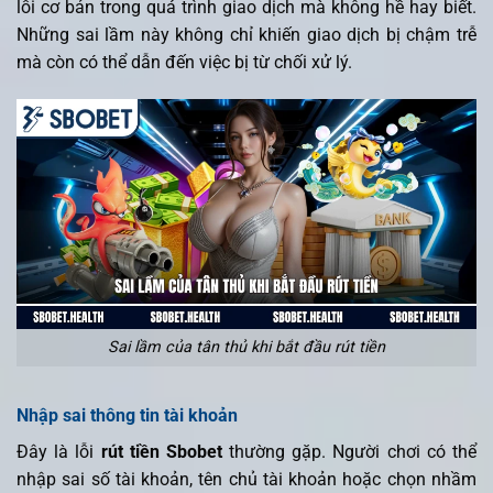
lỗi cơ bản trong quá trình giao dịch mà không hề hay biết.
Những sai lầm này không chỉ khiến giao dịch bị chậm trễ
mà còn có thể dẫn đến việc bị từ chối xử lý.
Sai lầm của tân thủ khi bắt đầu rút tiền
Nhập sai thông tin tài khoản
Đây là lỗi
rút tiền Sbobet
thường gặp. Người chơi có thể
nhập sai số tài khoản, tên chủ tài khoản hoặc chọn nhầm