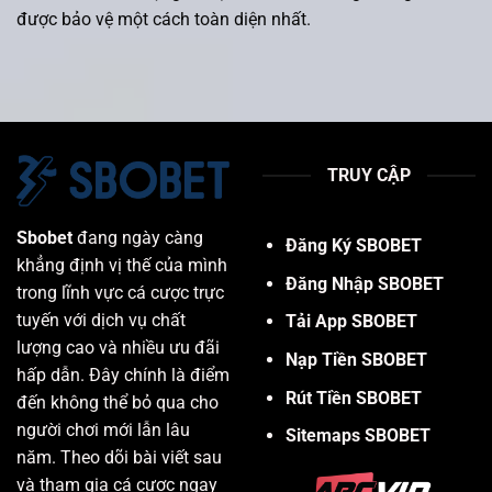
được bảo vệ một cách toàn diện nhất.
TRUY CẬP
Sbobet
đang ngày càng
Đăng Ký SBOBET
khẳng định vị thế của mình
Đăng Nhập SBOBET
trong lĩnh vực cá cược trực
tuyến với dịch vụ chất
Tải App SBOBET
lượng cao và nhiều ưu đãi
Nạp Tiền SBOBET
hấp dẫn. Đây chính là điểm
Rút Tiền SBOBET
đến không thể bỏ qua cho
người chơi mới lẫn lâu
Sitemaps SBOBET
năm. Theo dõi bài viết sau
và tham gia cá cược ngay