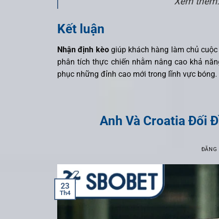
Xem thêm
Kết luận
Nhận định kèo
giúp khách hàng làm chủ cuộc 
phân tích thực chiến nhằm nâng cao khả năn
phục những đỉnh cao mới trong lĩnh vực bóng.
Anh Và Croatia Đối
ĐĂNG
23
Th4