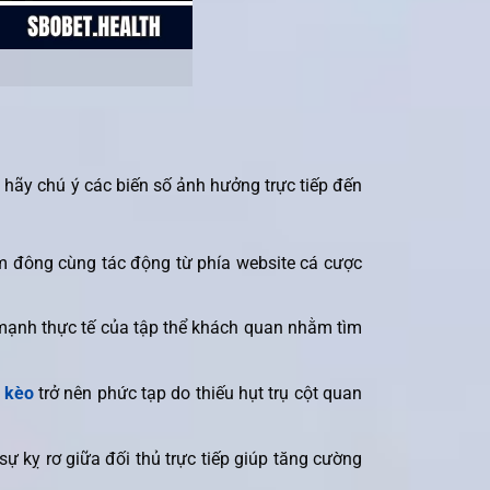
 hãy chú ý các biến số ảnh hưởng trực tiếp đến
ám đông cùng tác động từ phía website cá cược
 mạnh thực tế của tập thể khách quan nhằm tìm
 kèo
trở nên phức tạp do thiếu hụt trụ cột quan
ự kỵ rơ giữa đối thủ trực tiếp giúp tăng cường