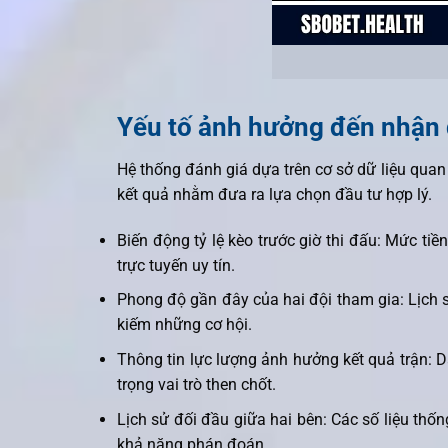
Yếu tố ảnh hưởng đến nhận
Hệ thống đánh giá dựa trên cơ sở dữ liệu quan
kết quả nhằm đưa ra lựa chọn đầu tư hợp lý.
Biến động tỷ lệ kèo trước giờ thi đấu: Mức t
trực tuyến uy tín.
Phong độ gần đây của hai đội tham gia: Lịch 
kiếm những cơ hội.
Thông tin lực lượng ảnh hưởng kết quả trận: 
trọng vai trò then chốt.
Lịch sử đối đầu giữa hai bên: Các số liệu thố
khả năng phán đoán.