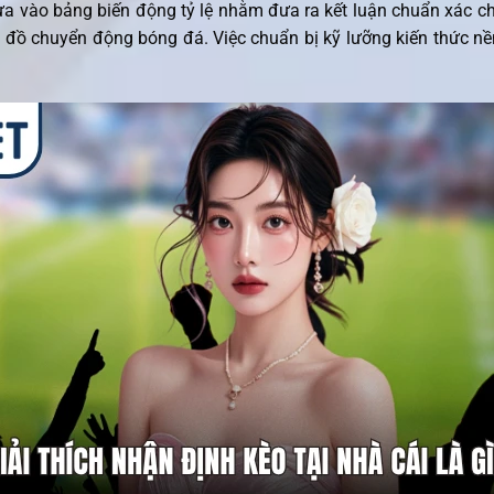
 vào bảng biến động tỷ lệ nhằm đưa ra kết luận chuẩn xác ch
ểu đồ chuyển động bóng đá. Việc chuẩn bị kỹ lưỡng kiến thức n