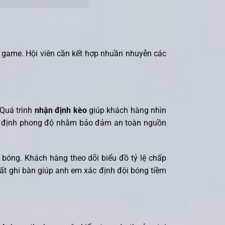
ng game. Hội viên cần kết hợp nhuần nhuyễn các
 Quá trình
nhận định kèo
giúp khách hàng nhìn
 ổn định phong độ nhằm bảo đảm an toàn nguồn
 bóng. Khách hàng theo dõi biểu đồ tỷ lệ chấp
uất ghi bàn giúp anh em xác định đội bóng tiềm