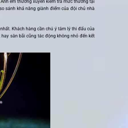
. Anh em thường xuyên kiểm tra mức thưởng tại
m so sánh khả năng giành điểm của đội chủ nhà
nhất. Khách hàng cần chú ý tâm lý thi đấu của
ết hay sân bãi cũng tác động không nhỏ đến kết