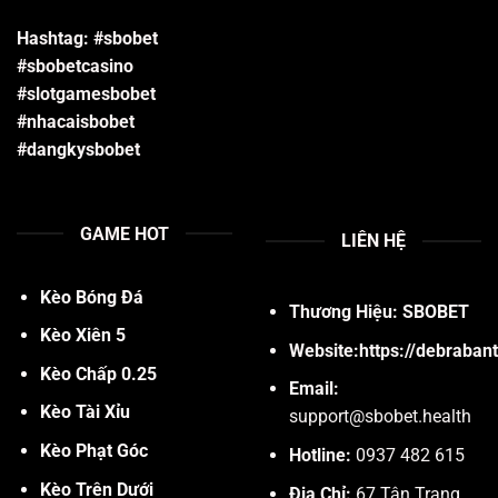
Hashtag: #sbobet
#sbobetcasino
#slotgamesbobet
#nhacaisbobet
#dangkysbobet
GAME HOT
LIÊN HỆ
Kèo Bóng Đá
Thương Hiệu:
SBOBET
Kèo Xiên 5
Website:
https://debraban
Kèo Chấp 0.25
Email:
Kèo Tài Xỉu
support@sbobet.health
Kèo Phạt Góc
Hotline:
0937 482 615
Kèo Trên Dưới
Địa Chỉ:
67 Tân Trang,