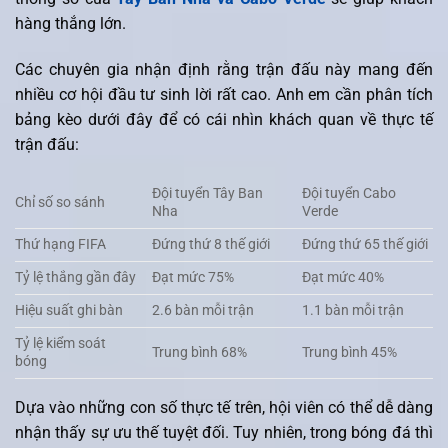
hàng thắng lớn.
Các chuyên gia nhận định rằng trận đấu này mang đến
nhiều cơ hội đầu tư sinh lời rất cao. Anh em cần phân tích
bảng kèo dưới đây để có cái nhìn khách quan về thực tế
trận đấu:
Đội tuyển Tây Ban
Đội tuyển Cabo
Chỉ số so sánh
Nha
Verde
Thứ hạng FIFA
Đứng thứ 8 thế giới
Đứng thứ 65 thế giới
Tỷ lệ thắng gần đây
Đạt mức 75%
Đạt mức 40%
Hiệu suất ghi bàn
2.6 bàn mỗi trận
1.1 bàn mỗi trận
Tỷ lệ kiểm soát
Trung bình 68%
Trung bình 45%
bóng
Dựa vào những con số thực tế trên, hội viên có thể dễ dàng
nhận thấy sự ưu thế tuyệt đối. Tuy nhiên, trong bóng đá thì