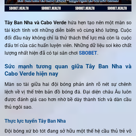
Tây Ban Nha và Cabo Verde
hứa hẹn tạo nên một màn so
tài kịch tính với những diễn biến vô cùng khó lường. Cuộc
đối đầu này không chỉ là thử thách thể lực mà còn là cuộc
đấu trí của các huấn luyện viên. Những dữ liệu soi kèo chất
lượng nhất hiện đã có tại sân chơi
SBOBET
.
Sức mạnh tương quan giữa Tây Ban Nha và
Cabo Verde hiện nay
Màn so tài giữa hai đội bóng phản ánh rõ nét sự chênh
lệch về vị thế trên bản đồ bóng đá. Đại diện châu Âu luôn
được đánh giá cao hơn nhờ bề dày thành tích và dàn cầu
thủ ngôi sao.
Thực lực tuyển Tây Ban Nha
Đội bóng xứ bò tót đang sở hữu một thế hệ cầu thủ trẻ vô