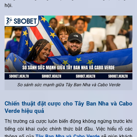
hội.
So sánh sức mạnh giữa Tây Ban Nha và Cabo Verde
Chiến thuật đặt cược cho Tây Ban Nha và Cabo
Verde hiệu quả
Thị trường cá cược luôn biến động không ngừng trước khi
tiếng còi khai cuộc chính thức bắt đầu. Việc hiểu rõ các
thông số của
Tây Ban Nha và Cabo Verde
sẽ giúp khách