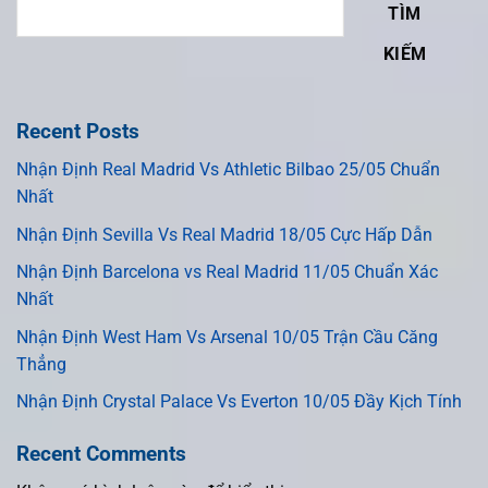
TÌM
KIẾM
Recent Posts
Nhận Định Real Madrid Vs Athletic Bilbao 25/05 Chuẩn
Nhất
Nhận Định Sevilla Vs Real Madrid 18/05 Cực Hấp Dẫn
Nhận Định Barcelona vs Real Madrid 11/05 Chuẩn Xác
Nhất
Nhận Định West Ham Vs Arsenal 10/05 Trận Cầu Căng
Thẳng
Nhận Định Crystal Palace Vs Everton 10/05 Đầy Kịch Tính
Recent Comments