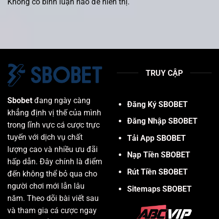
Không có bình luận nào để hiển thị.
TRUY CẬP
Sbobet
đang ngày càng
Đăng Ký SBOBET
khẳng định vị thế của mình
Đăng Nhập SBOBET
trong lĩnh vực cá cược trực
tuyến với dịch vụ chất
Tải App SBOBET
lượng cao và nhiều ưu đãi
Nạp Tiền SBOBET
hấp dẫn. Đây chính là điểm
Rút Tiền SBOBET
đến không thể bỏ qua cho
người chơi mới lẫn lâu
Sitemaps SBOBET
năm. Theo dõi bài viết sau
và tham gia cá cược ngay