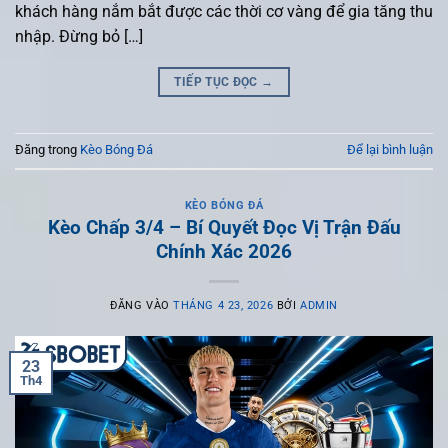
khách hàng nắm bắt được các thời cơ vàng để gia tăng thu
nhập. Đừng bỏ […]
TIẾP TỤC ĐỌC
→
Đăng trong
Kèo Bóng Đá
Để lại bình luận
KÈO BÓNG ĐÁ
Kèo Chấp 3/4 – Bí Quyết Đọc Vị Trận Đấu
Chính Xác 2026
ĐĂNG VÀO
THÁNG 4 23, 2026
BỞI
ADMIN
23
Th4