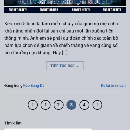
Kèo xiên 5 luôn là tâm điểm chú ý của giới mộ điệu nhờ
khả năng nhân đôi tài sản chỉ sau một lần xuống tiền
thông minh. Anh em sẽ phải dự đoán chính xác toàn bộ
năm lựa chọn để giành về chiến thắng vẻ vang cùng số
tiền thưởng cực khủng. Hãy […]
TIẾP TỤC ĐỌC
→
Đăng trong
Kèo Bóng Đá
Để lại bình luận
1
2
3
4
Tìm kiếm