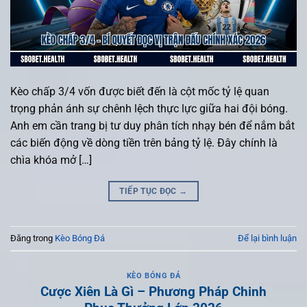
Kèo chấp 3/4 vốn được biết đến là cột mốc tỷ lệ quan
trọng phản ánh sự chênh lệch thực lực giữa hai đội bóng.
Anh em cần trang bị tư duy phân tích nhạy bén để nắm bắt
các biến động về dòng tiền trên bảng tỷ lệ. Đây chính là
chìa khóa mở […]
TIẾP TỤC ĐỌC
→
Đăng trong
Kèo Bóng Đá
Để lại bình luận
KÈO BÓNG ĐÁ
Cược Xiên Là Gì – Phương Pháp Chinh