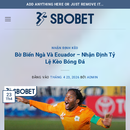
Bỏ
ADD ANYTHING HERE OR JUST REMOVE IT...
qua
nội
dung
NHẬN ĐỊNH KÈO
Bờ Biển Ngà Và Ecuador – Nhận Định Tỷ
Lệ Kèo Bóng Đá
ĐĂNG VÀO
THÁNG 4 23, 2026
BỞI
ADMIN
23
Th4