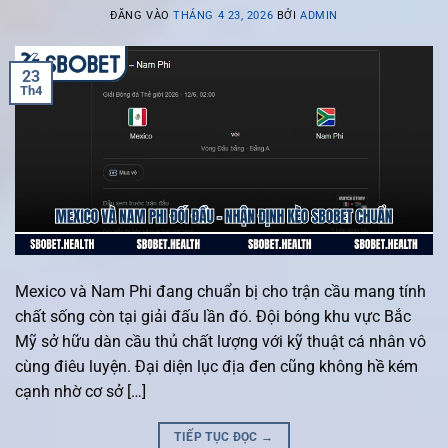
ĐĂNG VÀO
THÁNG 4 23, 2026
BỞI
ADMIN
23
Th4
Mexico và Nam Phi đang chuẩn bị cho trận cầu mang tính
chất sống còn tại giải đấu lần đó. Đội bóng khu vực Bắc
Mỹ sở hữu dàn cầu thủ chất lượng với kỹ thuật cá nhân vô
cùng điêu luyện. Đại diện lục địa đen cũng không hề kém
cạnh nhờ cơ sở […]
TIẾP TỤC ĐỌC
→