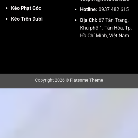
Kèo Phạt Góc
Hotline:
0937 482 615
Kèo Trên Dưới
Địa Chỉ:
67 Tân Trang,
Khu phố 1, Tân Hòa, Tp.
Hồ Chí Minh, Việt Nam
Copyright 2026 ©
Flatsome Theme