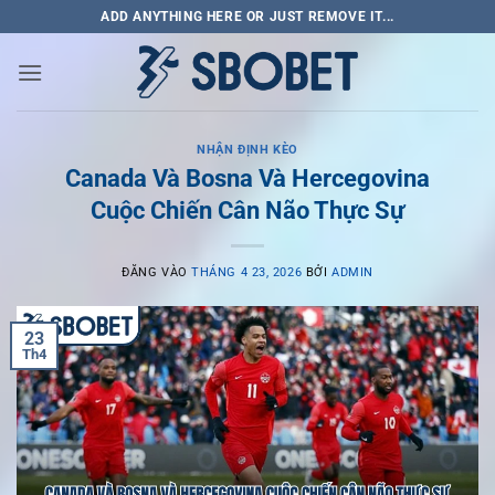
Bỏ
ADD ANYTHING HERE OR JUST REMOVE IT...
qua
nội
dung
NHẬN ĐỊNH KÈO
Canada Và Bosna Và Hercegovina
Cuộc Chiến Cân Não Thực Sự
ĐĂNG VÀO
THÁNG 4 23, 2026
BỞI
ADMIN
23
Th4