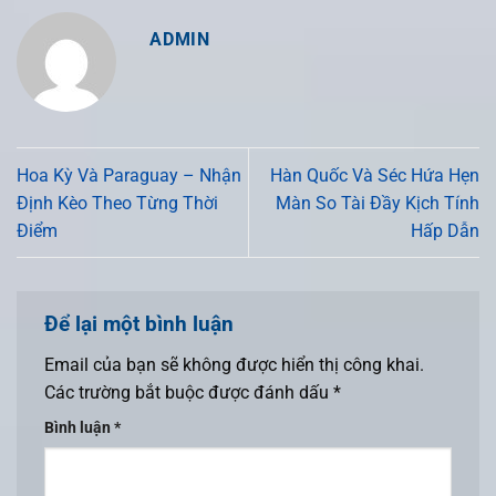
ADMIN
Hoa Kỳ Và Paraguay – Nhận
Hàn Quốc Và Séc Hứa Hẹn
Định Kèo Theo Từng Thời
Màn So Tài Đầy Kịch Tính
Điểm
Hấp Dẫn
Để lại một bình luận
Email của bạn sẽ không được hiển thị công khai.
Các trường bắt buộc được đánh dấu
*
Bình luận
*