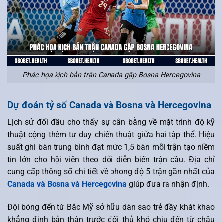
Phác họa kịch bản trận Canada gặp Bosna Hercegovina
Dự đoán tỷ số Canada và Bosna và Hercegovina
Lịch sử đối đầu cho thấy sự cân bằng về mặt trình độ kỹ
thuật cộng thêm tư duy chiến thuật giữa hai tập thể. Hiệu
suất ghi bàn trung bình đạt mức 1,5 bàn mỗi trận tạo niềm
tin lớn cho hội viên theo dõi diễn biến trận cầu. Địa chỉ
cung cấp thông số chi tiết về phong độ 5 trận gần nhất của
Canada và Bosna và Hercegovina
giúp đưa ra nhận định.
Đội bóng đến từ Bắc Mỹ sở hữu dàn sao trẻ đầy khát khao
khẳng định bản thân trước đối thủ khó chịu đến từ châu