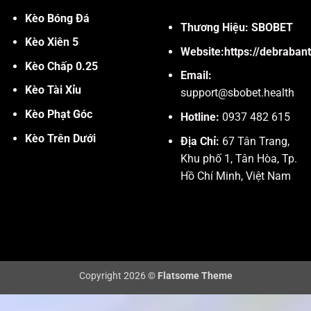
Kèo Bóng Đá
Thương Hiệu:
SBOBET
Kèo Xiên 5
Website:
https://debraban
Kèo Chấp 0.25
Email:
Kèo Tài Xỉu
support@sbobet.health
Kèo Phạt Góc
Hotline:
0937 482 615
Kèo Trên Dưới
Địa Chỉ:
67 Tân Trang,
Khu phố 1, Tân Hòa, Tp.
Hồ Chí Minh, Việt Nam
Copyright 2026 ©
Flatsome Theme