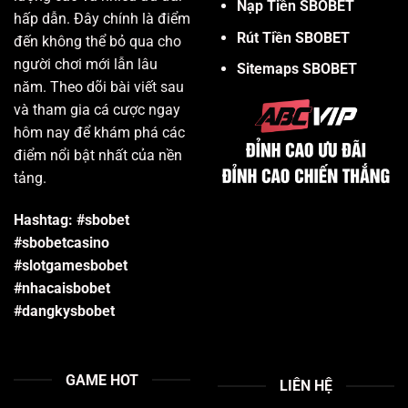
Nạp Tiền SBOBET
hấp dẫn. Đây chính là điểm
Rút Tiền SBOBET
đến không thể bỏ qua cho
người chơi mới lẫn lâu
Sitemaps SBOBET
năm. Theo dõi bài viết sau
và tham gia cá cược ngay
hôm nay để khám phá các
điểm nổi bật nhất của nền
tảng.
Hashtag: #sbobet
#sbobetcasino
#slotgamesbobet
#nhacaisbobet
#dangkysbobet
GAME HOT
LIÊN HỆ