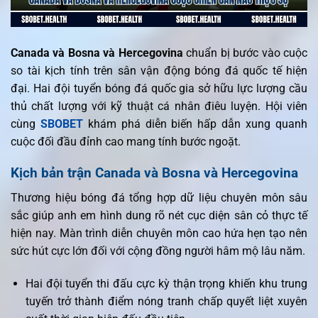
Canada và Bosna và Hercegovina
chuẩn bị bước vào cuộc
so tài kịch tính trên sân vận động bóng đá quốc tế hiện
đại. Hai đội tuyển bóng đá quốc gia sở hữu lực lượng cầu
thủ chất lượng với kỹ thuật cá nhân điêu luyện. Hội viên
cùng
SBOBET
khám phá diễn biến hấp dẫn xung quanh
cuộc đối đầu đỉnh cao mang tính bước ngoặt.
Kịch bản trận Canada và Bosna và Hercegovina
Thương hiệu bóng đá tổng hợp dữ liệu chuyên môn sâu
sắc giúp anh em hình dung rõ nét cục diện sân cỏ thực tế
hiện nay. Màn trình diễn chuyên môn cao hứa hẹn tạo nên
sức hút cực lớn đối với cộng đồng người hâm mộ lâu năm.
Hai đội tuyển thi đấu cực kỳ thận trọng khiến khu trung
tuyến trở thành điểm nóng tranh chấp quyết liệt xuyên