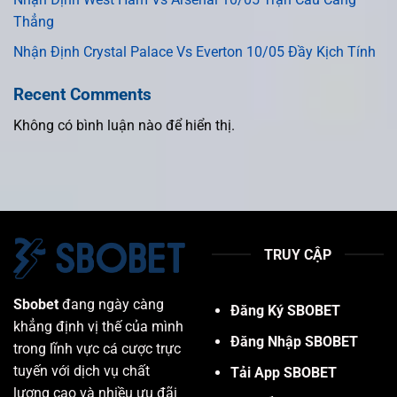
Thẳng
Nhận Định Crystal Palace Vs Everton 10/05 Đầy Kịch Tính
Recent Comments
Không có bình luận nào để hiển thị.
TRUY CẬP
Sbobet
đang ngày càng
Đăng Ký SBOBET
khẳng định vị thế của mình
Đăng Nhập SBOBET
trong lĩnh vực cá cược trực
tuyến với dịch vụ chất
Tải App SBOBET
lượng cao và nhiều ưu đãi