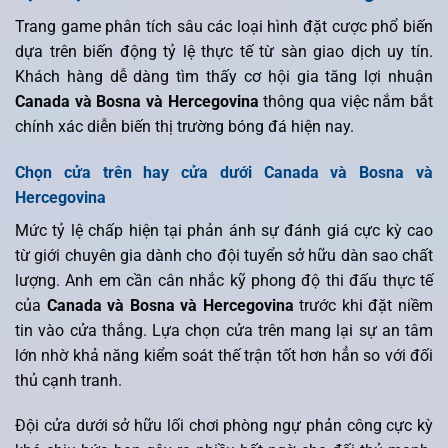
Trang game phân tích sâu các loại hình đặt cược phổ biến
dựa trên biến động tỷ lệ thực tế từ sàn giao dịch uy tín.
Khách hàng dễ dàng tìm thấy cơ hội gia tăng lợi nhuận
Canada và Bosna và Hercegovina
thông qua việc nắm bắt
chính xác diễn biến thị trường bóng đá hiện nay.
Chọn cửa trên hay cửa dưới Canada và Bosna và
Hercegovina
Mức tỷ lệ chấp hiện tại phản ánh sự đánh giá cực kỳ cao
từ giới chuyên gia dành cho đội tuyển sở hữu dàn sao chất
lượng. Anh em cần cân nhắc kỹ phong độ thi đấu thực tế
của
Canada và Bosna và Hercegovina
trước khi đặt niềm
tin vào cửa thắng. Lựa chọn cửa trên mang lại sự an tâm
lớn nhờ khả năng kiểm soát thế trận tốt hơn hẳn so với đối
thủ cạnh tranh.
Đội cửa dưới sở hữu lối chơi phòng ngự phản công cực kỳ