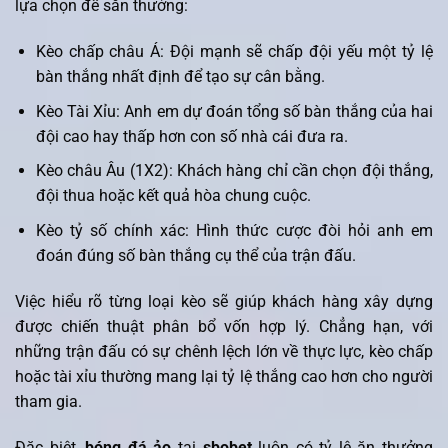
lựa chọn để săn thưởng:
Kèo chấp châu Á: Đội mạnh sẽ chấp đội yếu một tỷ lệ
bàn thắng nhất định để tạo sự cân bằng.
Kèo Tài Xỉu: Anh em dự đoán tổng số bàn thắng của hai
đội cao hay thấp hơn con số nhà cái đưa ra.
Kèo châu Âu (1X2): Khách hàng chỉ cần chọn đội thắng,
đội thua hoặc kết quả hòa chung cuộc.
Kèo tỷ số chính xác: Hình thức cược đòi hỏi anh em
đoán đúng số bàn thắng cụ thể của trận đấu.
Việc hiểu rõ từng loại kèo sẽ giúp khách hàng xây dựng
được chiến thuật phân bổ vốn hợp lý. Chẳng hạn, với
những trận đấu có sự chênh lệch lớn về thực lực, kèo chấp
hoặc tài xỉu thường mang lại tỷ lệ thắng cao hơn cho người
tham gia.
Đặc biệt,
bóng đá ảo
tại
sbobet
luôn có tỷ lệ ăn thưởng