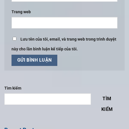
Trang web
Lưu tên của tôi, email, và trang web trong trình duyệt
này cho lần bình luận kế tiếp của tôi.
Tìm kiếm
TÌM
KIẾM