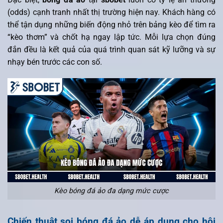
(odds) cạnh tranh nhất thị trường hiện nay. Khách hàng có
thể tận dụng những biến động nhỏ trên bảng kèo để tìm ra
“kèo thơm” và chốt hạ ngay lập tức. Mỗi lựa chọn đúng
đắn đều là kết quả của quá trình quan sát kỹ lưỡng và sự
nhạy bén trước các con số.
Kèo bóng đá ảo đa dạng mức cược
Chiến thuật soi bóng đá ảo dễ áp dụng cho hội