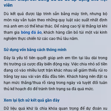
viên
Dù kết quả được lập trình sẵn bằng máy tính, nhưng bộ
môn này vẫn tuân theo những quy luật xác suất nhất định
mà anh em có thể khai thác. Để nâng cao tỷ lệ thắng lợi khi
tham gia
bóng đá ảo
, khách hàng cần bỏ túi một vài kinh
nghiệm thực chiến từ các cao thủ lâu năm.
Sử dụng vốn bằng cách thông minh
Đây là yếu tố tiên quyết giúp anh em tồn tại lâu dài trong
thị trường cá cược đầy biến động này. Việc chia nhỏ số tiền
đang có vào nhiều lượt trận khác nhau sẽ giảm thiểu rủi ro
trắng tay sau vài ván đấu đầu tiên. Khách hàng nên đặt ra
hạn mức thắng/thua rõ ràng trong ngày và tuyệt đối tuân
thủ kế hoạch đó để tránh tình trạng sa đà quá mức.
Xem lại lịch sử kết quả gần đây
Dữ liệu quá khứ là chìa khóa quan trọng để dự đoán xu