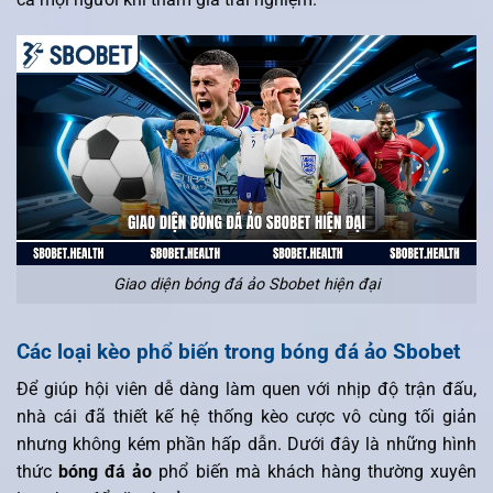
Giao diện bóng đá ảo Sbobet hiện đại
Các loại kèo phổ biến trong bóng đá ảo Sbobet
Để giúp hội viên dễ dàng làm quen với nhịp độ trận đấu,
nhà cái đã thiết kế hệ thống kèo cược vô cùng tối giản
nhưng không kém phần hấp dẫn. Dưới đây là những hình
thức
bóng đá ảo
phổ biến mà khách hàng thường xuyên