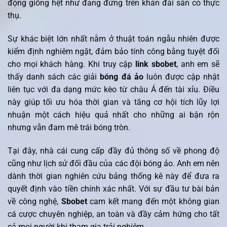
động giống hệt như đang đứng trên khán đài sân cỏ thực
thụ.
Sự khác biệt lớn nhất nằm ở thuật toán ngẫu nhiên được
kiểm định nghiêm ngặt, đảm bảo tính công bằng tuyệt đối
cho mọi khách hàng. Khi truy cập
link sbobet
, anh em sẽ
thấy danh sách các giải
bóng đá ảo
luôn được cập nhật
liên tục với đa dạng mức kèo từ châu Á đến tài xỉu. Điều
này giúp tối ưu hóa thời gian và tăng cơ hội tích lũy lợi
nhuận một cách hiệu quả nhất cho những ai bận rộn
nhưng vẫn đam mê trái bóng tròn.
Tại đây, nhà cái cung cấp đầy đủ thông số về phong độ
cũng như lịch sử đối đầu của các đội bóng ảo. Anh em nên
dành thời gian nghiên cứu bảng thống kê này để đưa ra
quyết định vào tiền chính xác nhất. Với sự đầu tư bài bản
về công nghệ,
Sbobet
cam kết mang đến một không gian
cá cược chuyên nghiệp, an toàn và đầy cảm hứng cho tất
cả mọi người khi tham gia trải nghiệm.