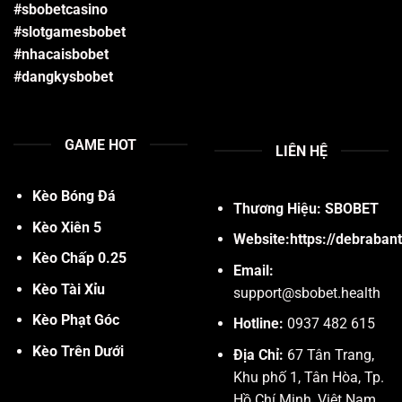
#sbobetcasino
#slotgamesbobet
#nhacaisbobet
#dangkysbobet
GAME HOT
LIÊN HỆ
Kèo Bóng Đá
Thương Hiệu:
SBOBET
Kèo Xiên 5
Website:
https://debraban
Kèo Chấp 0.25
Email:
Kèo Tài Xỉu
support@sbobet.health
Kèo Phạt Góc
Hotline:
0937 482 615
Kèo Trên Dưới
Địa Chỉ:
67 Tân Trang,
Khu phố 1, Tân Hòa, Tp.
Hồ Chí Minh, Việt Nam