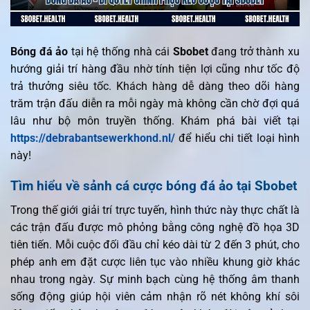
Bóng đá ảo
tại hệ thống nhà cái
Sbobet
đang trở thành xu
hướng giải trí hàng đầu nhờ tính tiện lợi cũng như tốc độ
trả thưởng siêu tốc. Khách hàng dễ dàng theo dõi hàng
trăm trận đấu diễn ra mỗi ngày mà không cần chờ đợi quá
lâu như bộ môn truyền thống. Khám phá bài viết tại
https://debrabantsewerkhond.nl/
để hiểu chi tiết loại hình
này!
Tìm hiểu về sảnh cá cược bóng đá ảo tại Sbobet
Trong thế giới giải trí trực tuyến, hình thức này thực chất là
các trận đấu được mô phỏng bằng công nghệ đồ họa 3D
tiên tiến. Mỗi cuộc đối đầu chỉ kéo dài từ 2 đến 3 phút, cho
phép anh em đặt cược liên tục vào nhiều khung giờ khác
nhau trong ngày. Sự minh bạch cùng hệ thống âm thanh
sống động giúp hội viên cảm nhận rõ nét không khí sôi